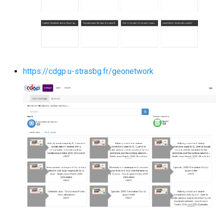
https://cdgp.u-strasbg.fr/geonetwork