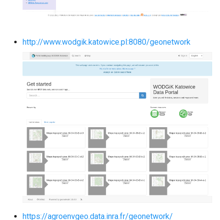
http://www.wodgik.katowice.pl:8080/geonetwork
https://agroenvgeo.data.inra.fr/geonetwork/