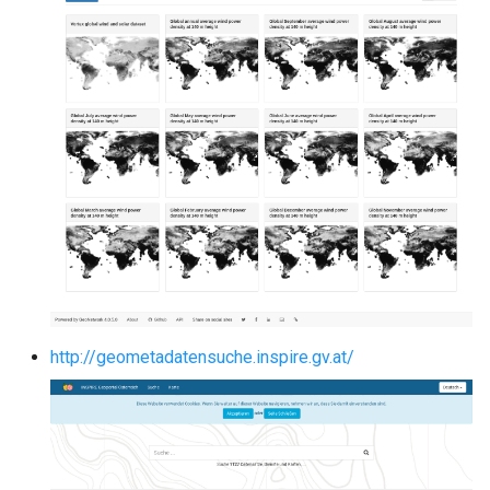
http://geometadatensuche.inspire.gv.at/