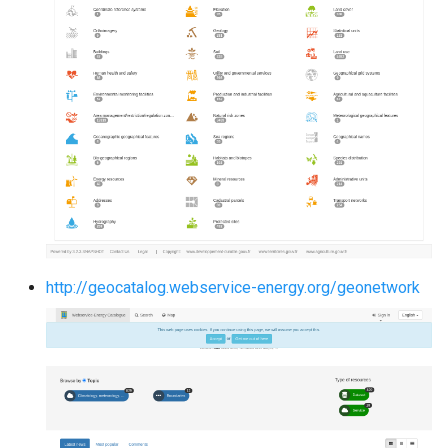
g
s
e
a
r
c
h
http://geocatalog.webservice-energy.org/geonetwork