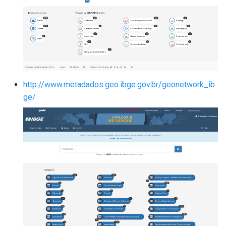
http://www.metadados.geo.ibge.gov.br/geonetwork_ib
ge/