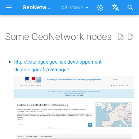
GeoNetwork opensource (EN)
4.2
stable
latest
stable
I
English
n
Français
Some GeoNetwork nodes
i
t
http://catalogue.geo-ide.developpement-
i
durable.gouv.fr/catalogue
a
l
i
z
i
n